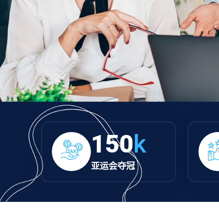
150
k
亚运会夺冠