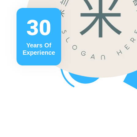
30
Years Of
Experience