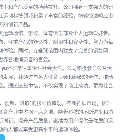
效率和产品质量的持续提升。公司拥有一支强大的研
在运动科技领域积累了丰富的经验，能够快速响应市
势的创新产品。
类运动场馆、学校、体育俱乐部及个人运动爱好者。
向，注重产品的舒适性、耐用性和安全性，努力为每
动体验。同时，在全球范围内建立了完善的销售网
世界各地消费者的喜爱。
iyu
还非常注重企业社会责任。公司积极参与公益活
的发展，并通过与各大体育协会和组织的合作，推动
及。通过这些举措，不仅实现了商业成功，更为社会
信、创新、进取”的核心价值观，不断拓展市场，提升
体育产业中占据一席之地。随着科技的不断进步和消
断创新，提升产品质量，继续为用户提供最优质的运
动的人都能享受更高水平的运动体验。