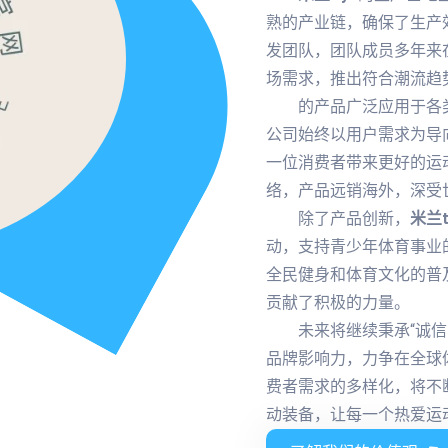
熟的产业链，确保了生产
发团队，团队成员多年来
场需求，推出符合潮流趋
的产品广泛应用于各
公司始终以用户需求为导
一位消费者带来更好的运
络，产品远销海外，深受
除了产品创新，
米兰t
动，支持青少年体育事业
全民健身和体育文化的普
贡献了积极的力量。
未来将继续秉承“诚
品牌影响力，力争在全球
费者需求的多样化，将不
动装备，让每一个热爱运