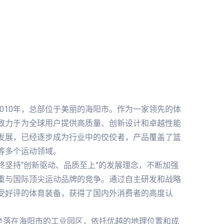
2010年，总部位于美丽的海阳市。作为一家领先的体
致力于为全球用户提供高质量、创新设计和卓越性能
发展，已经逐步成为行业中的佼佼者，产品覆盖了篮
等多个运动领域。
终坚持“创新驱动、品质至上”的发展理念，不断加强
重与国际顶尖运动品牌的竞争。通过自主研发和战略
受好评的体育装备，获得了国内外消费者的高度认
坐落在海阳市的工业园区，依托优越的地理位置和成