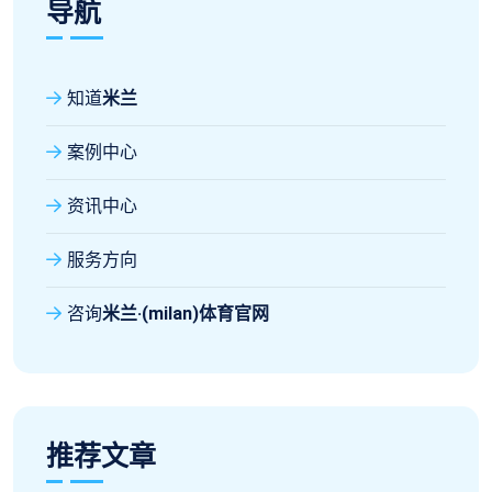
导航
知道
米兰
案例中心
资讯中心
服务方向
咨询
米兰·(milan)体育官网
推荐文章