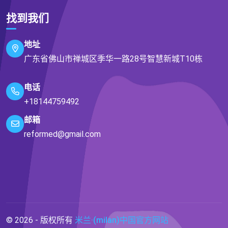
找到我们
地址
广东省佛山市禅城区季华一路28号智慧新城T10栋
电话
+18144759492
邮箱
reformed@gmail.com
© 2026 - 版权所有
米兰·(milan)中国官方网站