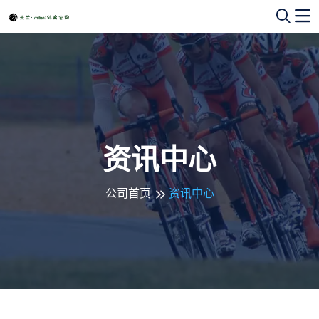
资讯中心
公司首页
资讯中心