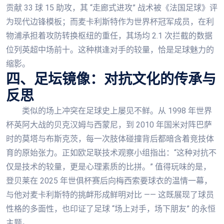
贡献 33 球 15 助攻，其 “走廊式进攻” 战术被《法国足球》评
为现代边锋模板；而麦卡利斯特作为世界杯冠军成员，在利
物浦承担着攻防转换枢纽的重任，其场均 2.1 次拦截的数据
位列英超中场前十。这种棋逢对手的较量，恰是足球魅力的
缩影。
四、足坛镜像：对抗文化的传承与
反思
类似的场上冲突在足球史上屡见不鲜。从 1998 年世界
杯英阿大战的贝克汉姆与西蒙尼，到 2010 年国米对阵巴萨
时的莫塔与布斯克茨，每一次肢体碰撞背后都暗含着竞技体
育的原始张力。正如欧足联技术观察小组指出：“这种对抗不
仅是技术的较量，更是心理素质的比拼。” 值得玩味的是，
登贝莱在 2025 年世俱杯赛后向梅西索要球衣的温情一幕，
与他对麦卡利斯特的挑衅形成鲜明对比 —— 这既展现了球员
性格的多面性，也印证了足球 “场上对手，场下朋友” 的永恒
主题。